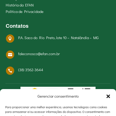
História da EFAN
Politica de Privacidade
Contatos
P.A. Saco do Rio Preto, lote 10 – Natalândia – MG

faleconosco@efan.com.br

(38) 3562-3644

Gerenciar consentimento
Para proporcionar uma melhor experiência, usamos tecnologias como cookies
para armazenar e/ou acessar informações do dispositivo. O consentimento com