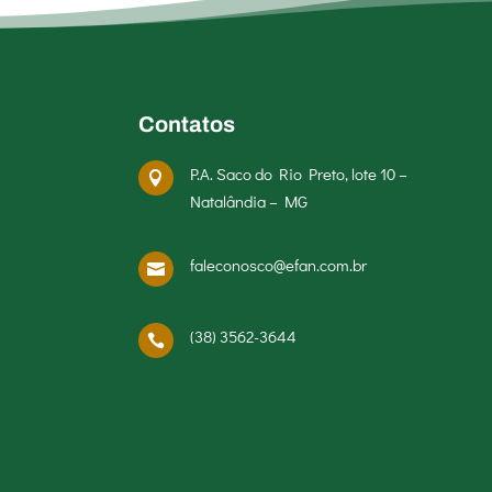
Contatos
P.A. Saco do Rio Preto, lote 10 –

Natalândia – MG
faleconosco@efan.com.br

(38) 3562-3644
