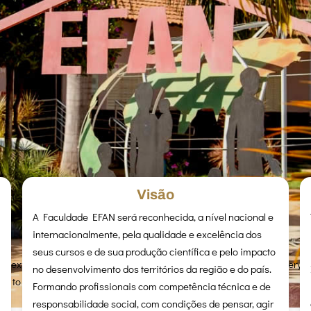
Visão
A Faculdade EFAN será reconhecida, a nível nacional e
internacionalmente, pela qualidade e excelência dos
seus cursos e de sua produção científica e pelo impacto
s text inline or in the module Content settings. You can also style every a
no desenvolvimento dos territórios da região e do país.
S to this text in the module Advanced settings.
Formando profissionais com competência técnica e de
responsabilidade social, com condições de pensar, agir