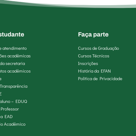
studante
Faça parte
de atendimento
Cursos de Graduação
ões acadêmicas
Cursos Técnicos
da secretaria
Inscrições
tos acadêmicos
História da EFAN
a
Politica de Privacidade
 Transparência
E
o aluno – EDUQ
 Professor
ma EAD
io Acadêmico