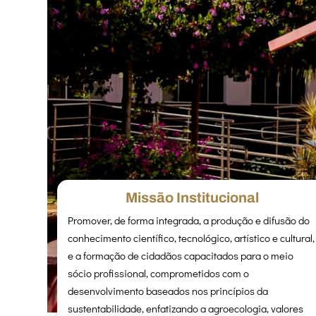
Missão Institucional
Promover, de forma integrada, a produção e difusão do
conhecimento científico, tecnológico, artístico e cultural,
e a formação de cidadãos capacitados para o meio
Your content goes here. Edit or remove thi
sócio profissional, comprometidos com o
Design settings and even apply custom CS
desenvolvimento baseados nos princípios da
sustentabilidade, enfatizando a agroecologia, valores