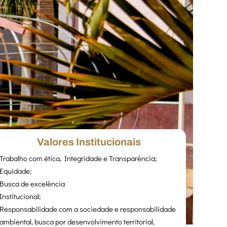
Valores Institucionais
Trabalho com ética, Integridade e Transparência;
Equidade;
Busca de excelência
spect of this content in the module
Institucional;
Responsabilidade com a sociedade e responsabilidade
ambiental, busca por desenvolvimento territorial,