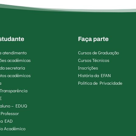
studante
Faça parte
de atendimento
Cursos de Graduação
ões acadêmicas
Cursos Técnicos
da secretaria
Inscrições
tos acadêmicos
História da EFAN
a
Politica de Privacidade
 Transparência
E
o aluno – EDUQ
 Professor
ma EAD
io Acadêmico