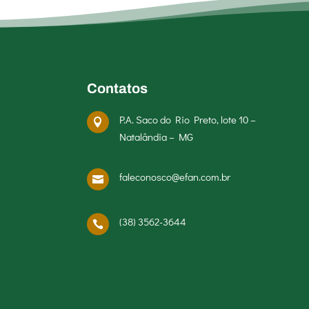
Contatos
P.A. Saco do Rio Preto, lote 10 –

Natalândia – MG
faleconosco@efan.com.br

(38) 3562-3644
